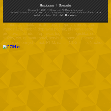
Hlavní strana
|
Mapa webu
Copyright © 2009 CDS Náchod. All Rights Reserved.
Poslední aktualizace 06.08.2026 06:24:38. Vygenerováno informačním systémem
DoDo
.
Webdesign Lukáš Doležal
JD Computers
.
Autobusová, nákladní, doprava, přeprava, mezinárodní,
vnitrostátní, osobní, dopravní podnik, přeprava osob,
přeprava nákladu, přepravce, logistické, logistika, celní
služby, clo, opravárenství, servis, autoservis, pneuservis,
prodej pohonných hmot, PHM, nafta - CDS s. r. o. Náchod