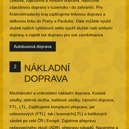
Linková, zájezdová a smluvní doprava. Nabízíme
zájezdovou dopravu v tuzemsku i do zahraničí. Pro
Královéhradecký kraj zajišťujeme linkovou dopravu a
dálkovou linku do Prahy a Pardubic. Dále můžete využít
služeb našich cyklobusů nebo využit služeb naší smluvní
dopravy a zajistit tak dopravu pro své zaměstnance.
Autobusová doprava
NÁKLADNÍ
2
DOPRAVA
Mezinárodní a vnitrostátní nákladní doprava. Kusové
zásilky, sběrná služba, balíkové zásilky, námořní doprava,
FTL, LTL. Zajišťujeme komplexní přepravu, jak
celovozových (FTL), tak i kusových(LTL) a balíkových
zásilek po celé ČR i Evropě. Zajistíme přepravu
nebezpečného zboží (ADR), přepravu odpadů. Naceníme a