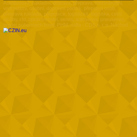
Autobusová, nákladní, doprava, přeprava, mezinárodní,
vnitrostátní, osobní, dopravní podnik, přeprava osob,
přeprava nákladu, přepravce, logistické, logistika, celní
služby, clo, opravárenství, servis, autoservis, pneuservis,
prodej pohonných hmot, PHM, nafta - CDS s. r. o. Náchod