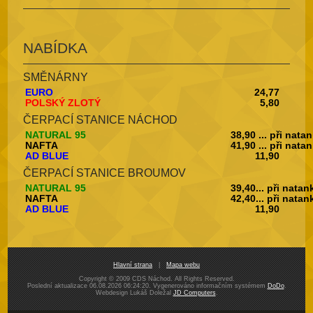
NABÍDKA
SMĚNÁRNY
EURO
24,77
POLSKÝ ZLOTÝ
5,80
ČERPACÍ STANICE NÁCHOD
NATURAL 95
38,90 ... při nata
NAFTA
41,90 ... při nata
AD BLUE
11,90
ČERPACÍ STANICE BROUMOV
NATURAL 95
39,40... při nata
NAFTA
42,40... při nata
AD BLUE
11,90
Hlavní strana
|
Mapa webu
Copyright © 2009 CDS Náchod. All Rights Reserved.
Poslední aktualizace 06.08.2026 06:24:20. Vygenerováno informačním systémem
DoDo
.
Webdesign Lukáš Doležal
JD Computers
.