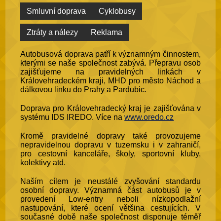
Smluvní doprava
Cyklobusy
Ztráty a nálezy
Reklama
Autobusová doprava patří k významným činnostem,
kterými se naše společnost zabývá. Přepravu osob
zajišťujeme na pravidelných linkách v
Královehradeckém kraji, MHD pro město Náchod a
dálkovou linku do Prahy a Pardubic.
Doprava pro Královehradecký kraj je zajišťována v
systému IDS IREDO. Více na
www.oredo.cz
Kromě pravidelné dopravy také provozujeme
nepravidelnou dopravu v tuzemsku i v zahraničí,
pro cestovní kanceláře, školy, sportovní kluby,
kolektivy atd.
Naším cílem je neustálé zvyšování standardu
osobní dopravy. Významná část autobusů je v
provedení Low-entry neboli nízkopodlažní
nastupování, které ocení většina cestujících. V
současné době naše společnost disponuje téměř