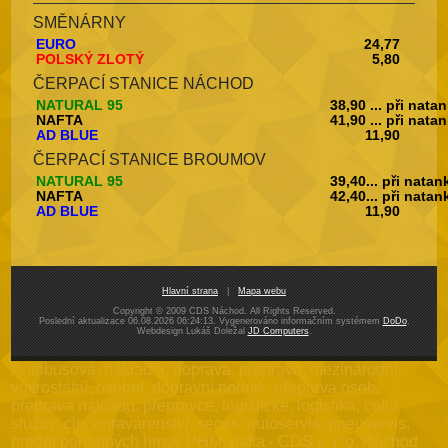
SMĚNÁRNY
EURO
24,77
POLSKÝ ZLOTÝ
5,80
ČERPACÍ STANICE NÁCHOD
NATURAL 95
38,90 ... při nata
NAFTA
41,90 ... při nata
AD BLUE
11,90
ČERPACÍ STANICE BROUMOV
NATURAL 95
39,40... při nata
NAFTA
42,40... při nata
AD BLUE
11,90
Hlavní strana
|
Mapa webu
Copyright © 2009 CDS Náchod. All Rights Reserved.
Poslední aktualizace 06.08.2026 06:24:13. Vygenerováno informačním systémem
DoDo
.
Webdesign Lukáš Doležal
JD Computers
.
Autobusová, nákladní, doprava, přeprava, mezinárodní,
vnitrostátní, osobní, dopravní podnik, přeprava osob,
přeprava nákladu, přepravce, logistické, logistika, celní
služby, clo, opravárenství, servis, autoservis, pneuservis,
prodej pohonných hmot, PHM, nafta - CDS s. r. o. Náchod