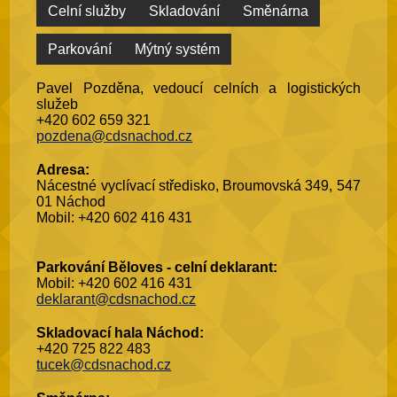
Celní služby
Skladování
Směnárna
Parkování
Mýtný systém
Pavel Pozděna, vedoucí celních a logistických
služeb
+420 602 659 321
pozdena@cdsnachod.cz
Adresa:
Nácestné vyclívací středisko, Broumovská 349, 547
01 Náchod
Mobil: +420 602 416 431
Parkování Běloves - celní deklarant:
Mobil: +420 602 416 431
deklarant@cdsnachod.cz
Skladovací hala Náchod:
+420 725 822 483
tucek@cdsnachod.cz