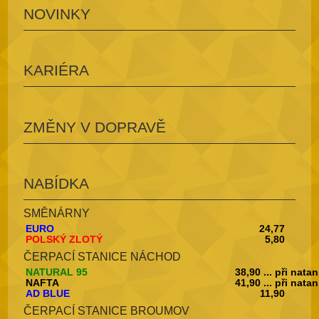
NOVINKY
KARIÉRA
ZMĚNY V DOPRAVĚ
NABÍDKA
SMĚNÁRNY
EURO
24,77
POLSKÝ ZLOTÝ
5,80
ČERPACÍ STANICE NÁCHOD
NATURAL 95
38,90 ... při nata
NAFTA
41,90 ... při nata
AD BLUE
11,90
ČERPACÍ STANICE BROUMOV