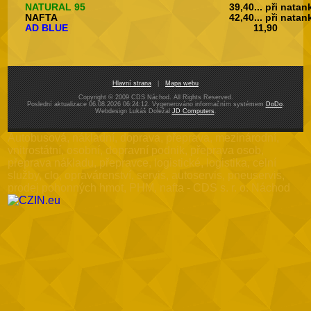
NATURAL 95
39,40... při nata
NAFTA
42,40... při nata
AD BLUE
11,90
Hlavní strana
|
Mapa webu
Copyright © 2009 CDS Náchod. All Rights Reserved.
Poslední aktualizace 06.08.2026 06:24:12. Vygenerováno informačním systémem
DoDo
.
Webdesign Lukáš Doležal
JD Computers
.
Autobusová, nákladní, doprava, přeprava, mezinárodní,
vnitrostátní, osobní, dopravní podnik, přeprava osob,
přeprava nákladu, přepravce, logistické, logistika, celní
služby, clo, opravárenství, servis, autoservis, pneuservis,
prodej pohonných hmot, PHM, nafta - CDS s. r. o. Náchod