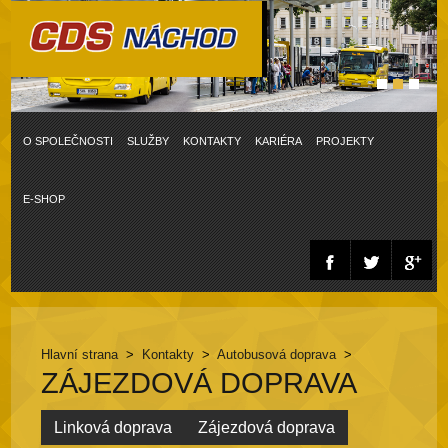
O SPOLEČNOSTI
SLUŽBY
KONTAKTY
KARIÉRA
PROJEKTY
E-SHOP
Hlavní strana
>
Kontakty
>
Autobusová doprava
>
ZÁJEZDOVÁ DOPRAVA
Linková doprava
Zájezdová doprava