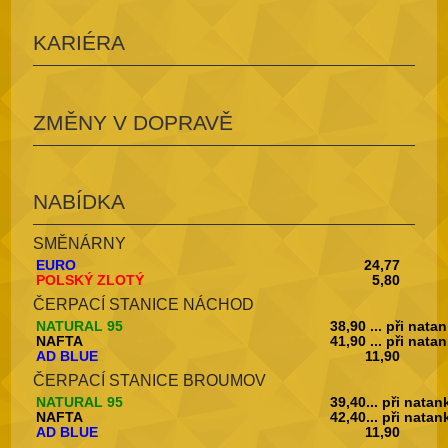
KARIÉRA
ZMĚNY V DOPRAVĚ
NABÍDKA
SMĚNÁRNY
EURO
24,77
POLSKÝ ZLOTÝ
5,80
ČERPACÍ STANICE NÁCHOD
NATURAL 95
38,90 ... při nata
NAFTA
41,90 ... při nata
AD BLUE
11,90
ČERPACÍ STANICE BROUMOV
NATURAL 95
39,40... při nata
NAFTA
42,40... při nata
AD BLUE
11,90