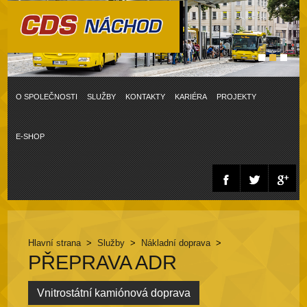
O SPOLEČNOSTI
SLUŽBY
KONTAKTY
KARIÉRA
PROJEKTY
E-SHOP
Hlavní strana
>
Služby
>
Nákladní doprava
>
PŘEPRAVA ADR
Vnitrostátní kamiónová doprava