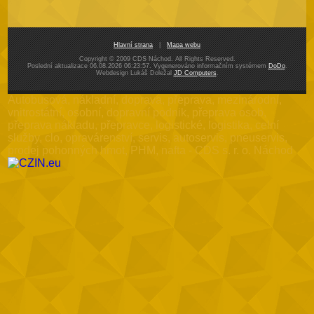
Hlavní strana
|
Mapa webu
Copyright © 2009 CDS Náchod. All Rights Reserved.
Poslední aktualizace 06.08.2026 06:23:57. Vygenerováno informačním systémem
DoDo
.
Webdesign Lukáš Doležal
JD Computers
.
Autobusová, nákladní, doprava, přeprava, mezinárodní,
vnitrostátní, osobní, dopravní podnik, přeprava osob,
přeprava nákladu, přepravce, logistické, logistika, celní
služby, clo, opravárenství, servis, autoservis, pneuservis,
prodej pohonných hmot, PHM, nafta - CDS s. r. o. Náchod