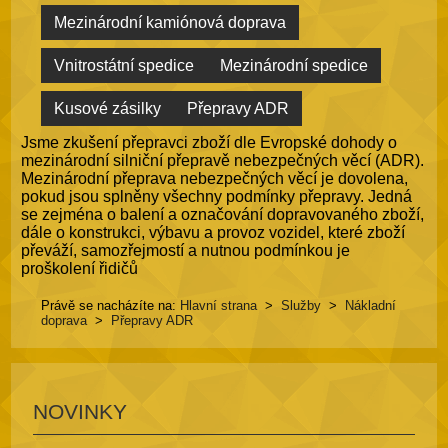
Mezinárodní kamiónová doprava
Vnitrostátní spedice
Mezinárodní spedice
Kusové zásilky
Přepravy ADR
Jsme zkušení přepravci zboží dle Evropské dohody o
mezinárodní silniční přepravě nebezpečných věcí (ADR).
Mezinárodní přeprava nebezpečných věcí je dovolena,
pokud jsou splněny všechny podmínky přepravy. Jedná
se zejména o balení a označování dopravovaného zboží,
dále o konstrukci, výbavu a provoz vozidel, které zboží
převáží, samozřejmostí a nutnou podmínkou je
proškolení řidičů
Právě se nacházíte na:
Hlavní strana
>
Služby
>
Nákladní
doprava
>
Přepravy ADR
NOVINKY