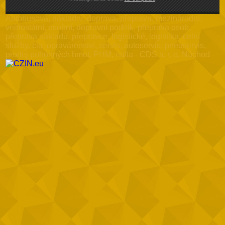
Autobusová, nákladní, doprava, přeprava, mezinárodní,
vnitrostátní, osobní, dopravní podnik, přeprava osob,
přeprava nákladu, přepravce, logistické, logistika, celní
služby, clo, opravárenství, servis, autoservis, pneuservis,
prodej pohonných hmot, PHM, nafta - CDS s. r. o. Náchod