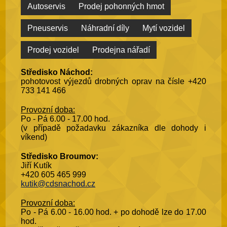
Autoservis
Prodej pohonných hmot
Pneuservis
Náhradní díly
Mytí vozidel
Prodej vozidel
Prodejna nářadí
Středisko Náchod:
pohotovost výjezdů drobných oprav na čísle +420
733 141 466
Provozní doba:
Po - Pá 6.00 - 17.00 hod.
(v případě požadavku zákazníka dle dohody i
víkend)
Středisko Broumov:
Jiří Kutík
+420 605 465 999
kutik@cdsnachod.cz
Provozní doba:
Po - Pá 6.00 - 16.00 hod. + po dohodě lze do 17.00
hod.