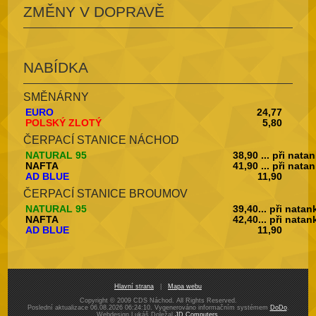
ZMĚNY V DOPRAVĚ
NABÍDKA
SMĚNÁRNY
EURO
24,77
POLSKÝ ZLOTÝ
5,80
ČERPACÍ STANICE NÁCHOD
NATURAL 95
38,90 ... při nata
NAFTA
41,90 ... při nata
AD BLUE
11,90
ČERPACÍ STANICE BROUMOV
NATURAL 95
39,40... při nata
NAFTA
42,40... při nata
AD BLUE
11,90
Hlavní strana
|
Mapa webu
Copyright © 2009 CDS Náchod. All Rights Reserved.
Poslední aktualizace 06.08.2026 06:24:10. Vygenerováno informačním systémem
DoDo
.
Webdesign Lukáš Doležal
JD Computers
.