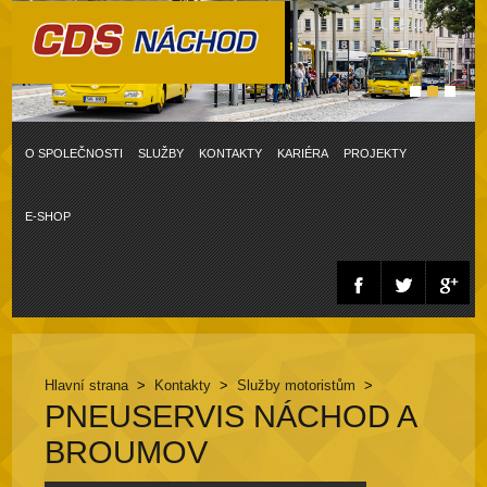
O SPOLEČNOSTI
SLUŽBY
KONTAKTY
KARIÉRA
PROJEKTY
E-SHOP
Hlavní strana
>
Kontakty
>
Služby motoristům
>
PNEUSERVIS NÁCHOD A
BROUMOV