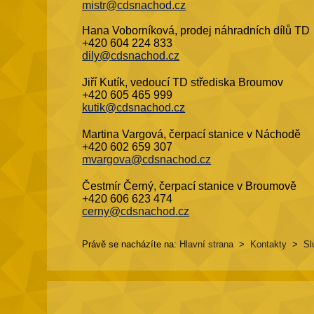
mistr@cdsnachod.cz
Hana Voborníková, prodej náhradních dílů TD
+420 604 224 833
dily@cdsnachod.cz
Jiří Kutík, vedoucí TD střediska Broumov
+420 605 465 999
kutik@cdsnachod.cz
Martina Vargová, čerpací stanice v Náchodě
+420 602 659 307
mvargova@cdsnachod.cz
Čestmír Černý, čerpací stanice v Broumově
+420 606 623 474
cerny@cdsnachod.cz
Právě se nacházíte na:
Hlavní strana
>
Kontakty
>
Sl