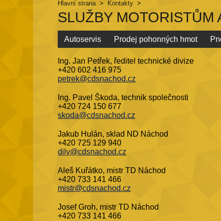
Hlavní strana
>
Kontakty
>
SLUŽBY MOTORISTŮM
Autoservis
Prodej pohonných hmot
Pn
Ing. Jan Petřek, ředitel technické divize
+420 602 416 975
petrek@cdsnachod.cz
Ing. Pavel Škoda, technik společnosti
+420 724 150 677
skoda@cdsnachod.cz
Jakub Hulán, sklad ND Náchod
+420 725 129 940
dily@cdsnachod.cz
Aleš Kuřátko, mistr TD Náchod
+420 733 141 466
mistr@cdsnachod.cz
Josef Groh, mistr TD Náchod
+420 733 141 466