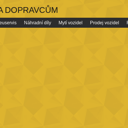
 A DOPRAVCŮM
euservis
Náhradní díly
Mytí vozidel
Prodej vozidel