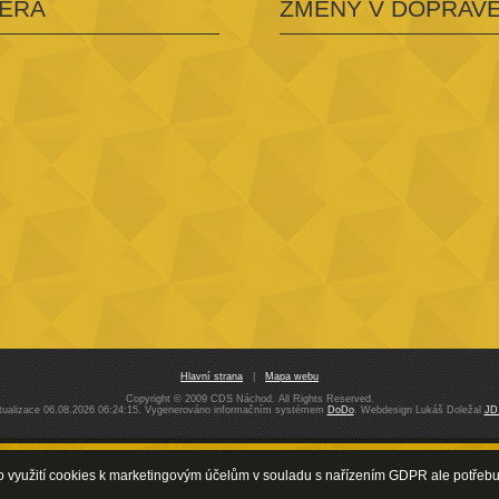
IÉRA
ZMĚNY V DOPRAV
Hlavní strana
|
Mapa webu
Copyright © 2009 CDS Náchod. All Rights Reserved.
tualizace 06.08.2026 06:24:15. Vygenerováno informačním systémem
DoDo
. Webdesign Lukáš Doležal
JD
vnitrostátní, osobní, dopravní podnik, přeprava osob, přeprava n
rodej pohonných hmot, PHM, nafta - CDS s. r. o. Náchod
Pro využití cookies k marketingovým účelům v souladu s nařízením GDPR ale potře