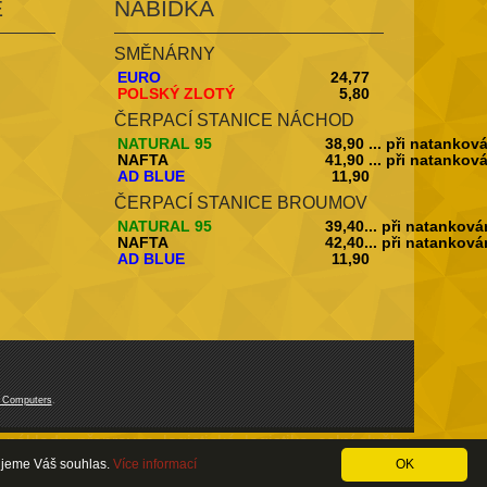
Ě
NABÍDKA
SMĚNÁRNY
EURO
24,77
POLSKÝ ZLOTÝ
5,80
ČERPACÍ STANICE NÁCHOD
NATURAL 95
38,90 ... při natankov
NAFTA
41,90 ... při natankov
AD BLUE
11,90
ČERPACÍ STANICE BROUMOV
NATURAL 95
39,40... při natanková
NAFTA
42,40... při natanková
AD BLUE
11,90
 Computers
.
ákladu, přepravce, logistické, logistika, celní služby,
bujeme Váš souhlas.
Více informací
OK