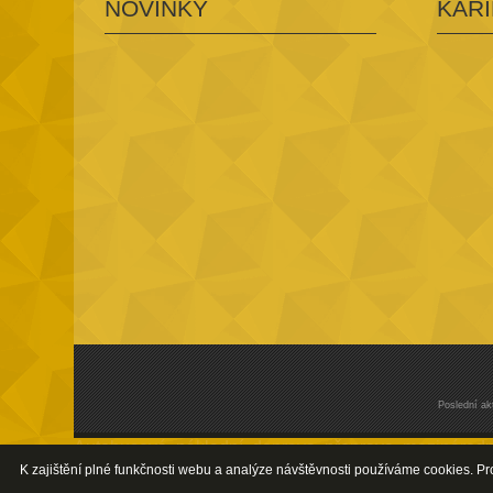
NOVINKY
KAR
Poslední ak
Autobusová, nákladní, doprava, přeprava, mezinárodní, 
clo, opravárenství, servis, autoservis, pneuservis, p
K zajištění plné funkčnosti webu a analýze návštěvnosti používáme cookies. 